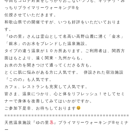
今回もコロナ対策をしっかりおこないつつも、キッチリ・み
っちりプライマリーウォーキング®︎を
伝授させていただきます。
和歌山県での開催ですが、いつも好評をいただいておりま
す。
『ゆの里』さんは霊山として名高い高野山麓に湧く「金水」
「銀水」のお水をブレンドした温泉施設。
タイプの違う温泉が１０カ所あります。ご利用者は、関西方
面はもとより、遠く関東・九州からも。
お水の力を聞きつけて通ってくださる方も。
とくに肌に悩みがある方に人気です。 併設された宿泊施設
『このの』も人気です。
カフェ、レストランも充実して人気です。
皆さま、温泉につかり、心と体をリフレッシュ！そしてセミ
ナーで身体を改善してみてはいかがですか。
ご参加下是非、お待ちしております
===========================================
天然温泉施設『ゆの里
』プライマリーウォーキング®︎セミナ
ー