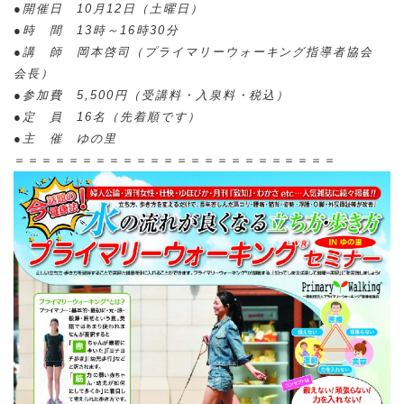
●開催日 10月12日（土曜日）
●時 間 13時～16時30分
●講 師 岡本啓司（プライマリーウォーキング指導者協会
会長）
●参加費 5,500円（受講料・入泉料・税込）
●定 員 16名（先着順です）
●主 催 ゆの里
＝＝＝＝＝＝＝＝＝＝＝＝＝＝＝＝＝＝＝＝＝＝＝＝