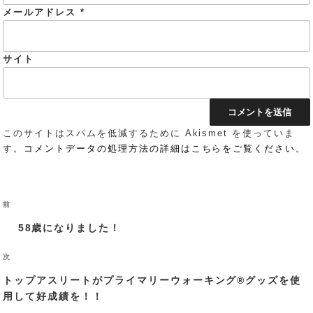
メールアドレス
*
サイト
このサイトはスパムを低減するために Akismet を使っていま
す。
コメントデータの処理方法の詳細はこちらをご覧ください
。
投
過
前
稿
ナ
去
58歳になりました！
ビ
の
ゲ
投
次
ー
次
稿
シ
の
トップアスリートがプライマリーウォーキング®︎グッズを使
ョ
投
ン
用して好成績を！！
稿