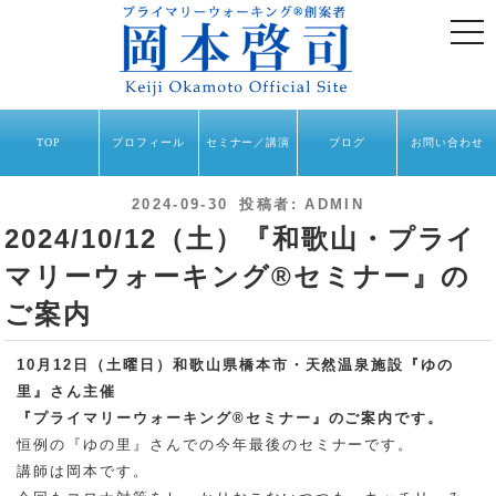
togg
navi
TOP
プロフィール
セミナー／講演
ブログ
お問い合わせ
投
2024-09-30
投稿者:
ADMIN
稿
2024/10/12（土）『和歌山・プライ
日:
マリーウォーキング®︎セミナー』の
ご案内
10月12日（土曜日）和歌山県橋本市・天然温泉施設『ゆの
里』さん主催
『プライマリーウォーキング®︎セミナー』のご案内です。
恒例の『ゆの里』さんでの今年最後のセミナーです。
講師は岡本です。