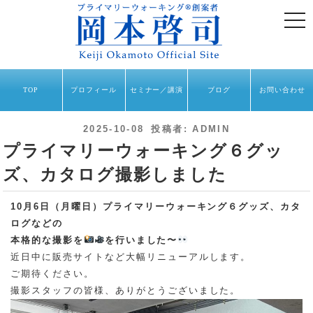
togg
navi
TOP
プロフィール
セミナー／講演
ブログ
お問い合わせ
投
2025-10-08
投稿者:
ADMIN
稿
プライマリーウォーキング６グッ
日:
ズ、カタログ撮影しました
10月6日（月曜日）プライマリーウォーキング６グッズ、カタ
ログなどの
本格的な撮影を
を行いました〜
近日中に販売サイトなど大幅リニューアルします。
ご期待ください。
撮影スタッフの皆様、ありがとうございました。