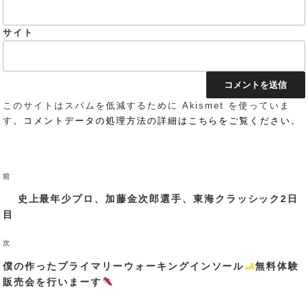
サイト
このサイトはスパムを低減するために Akismet を使っていま
す。
コメントデータの処理方法の詳細はこちらをご覧ください
。
投
過
前
稿
ナ
去
史上最年少プロ、加藤金次郎選手、東海クラッシック2日
ビ
の
目
ゲ
投
ー
稿
シ
次
次
ョ
の
ン
僕の作ったプライマリーウォーキングインソール
無料体験
投
販売会を行いまーす
稿